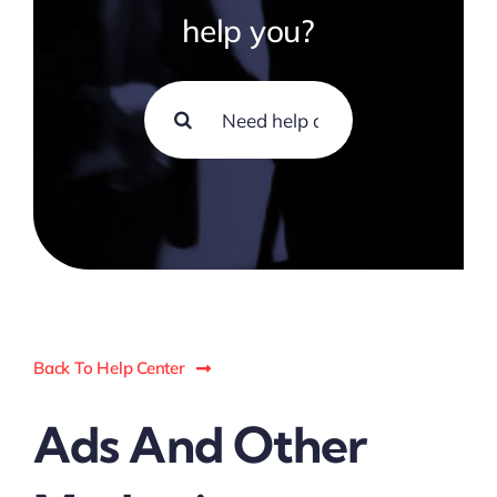
help you?
Search
for:
Back To Help Center
Ads And Other